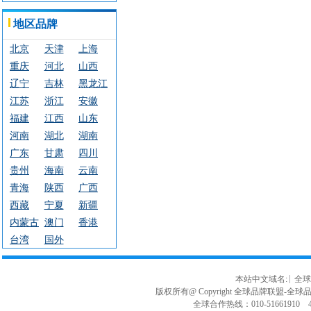
自治县
地区品牌
北京
天津
上海
重庆
河北
山西
辽宁
吉林
黑龙江
江苏
浙江
安徽
福建
江西
山东
河南
湖北
湖南
广东
甘肃
四川
贵州
海南
云南
青海
陕西
广西
西藏
宁夏
新疆
内蒙古
澳门
香港
台湾
国外
本站中文域名:
全球
版权所有@ Copyright 全球品牌联盟-全球品牌
全球合作热线：010-51661910 40