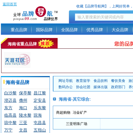
返回首页
收藏【品牌导航网】，上网好简单
重点品牌
国际品牌
全国品牌
优秀品牌
大众品牌
海南省重点品牌
网址导航
教育留学
食品饮料
餐饮美食
旅
海南省品牌
数码办公
协会社团
媒体出版
政府部门
养
白沙黎
保亭黎
昌江黎
海南省-其它综合:
澄迈县
儋州
定安县
族自治
族苗族
族自治
东方
海口
乐东黎
县
自治县
县
商超购物
冶金矿产
临高县
陵水黎
琼海
族自治
琼中黎
三亚
屯昌县
族自治
县
三亚明珠广场
万宁
文昌
五指山
族苗族
县